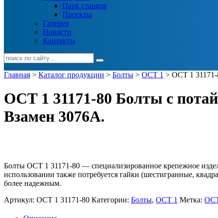
Парк станков
Проекты
Галерея
Новости
Контакты
Главная
>
Каталог продукции
>
Болты
>
ОСТ 1
> ОСТ 1 31171-
ОСТ 1 31171-80 Болты с пота
Взамен 3076А.
Болты ОСТ 1 31171-80 — специализированное крепежное издели
использовании также потребуется гайки (шестигранные, квадр
более надежным.
Артикул:
ОСТ 1 31171-80
Категории:
Болты
,
ОСТ 1
Метка:
ОСТ