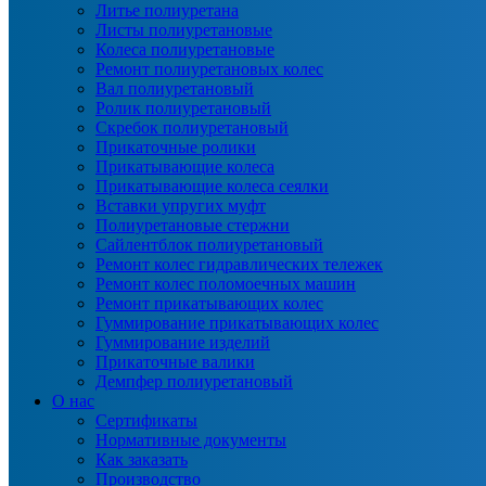
Литье полиуретана
Листы полиуретановые
Колеса полиуретановые
Ремонт полиуретановых колес
Вал полиуретановый
Ролик полиуретановый
Скребок полиуретановый
Прикаточные ролики
Прикатывающие колеса
Прикатывающие колеса сеялки
Вставки упругих муфт
Полиуретановые стержни
Сайлентблок полиуретановый
Ремонт колес гидравлических тележек
Ремонт колес поломоечных машин
Ремонт прикатывающих колес
Гуммирование прикатывающих колес
Гуммирование изделий
Прикаточные валики
Демпфер полиуретановый
О нас
Сертификаты
Нормативные документы
Как заказать
Производство