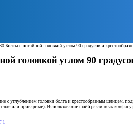
80 Болты с потайной головкой углом 90 градусов и крестообраз
йной головкой углом 90 градус
е c углублением головки болта и крестообразным шлицем, подх
атные или приварные). Использование шайб различных конфигура
 1