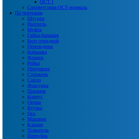
ОСТ 1
Соответствия ОСТ-нормаль
По чертежам
Штуцер
Ниппель
Муфта
Гайка-барашек
Болт откидной
Переходник
Бобышка
Фланец
Рейка
Проушина
Стержень
Сопло
Форсунка
Прижим
Корпус
Опора
Втулка
Ось
Маховик
Клапан
Толкатель
Патрубок