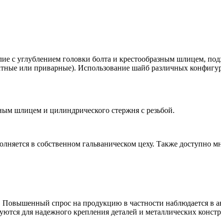
е c углублением головки болта и крестообразным шлицем, подх
атные или приварные). Использование шайб различных конфигура
зным шлицем и цилиндрического стержня с резьбой.
олняется в собственном гальваническом цеху. Также доступно мн
 Повышенный спрос на продукцию в частности наблюдается в а
ьзуются для надежного крепления деталей и металлических конст