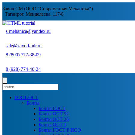
Завод СМ (ООО "Современная Механика")
Таганрог, Менделеева, 117-8
s-mehanica@yandex.ru
sale@zavod-mir.ru
8 (800) 777-38-09
8 (928) 774-40-24
ГОСТ/ОСТ
Болты
Болты ГОСТ
Болты ОСТ 92
Болты ОСТ 26
Болты ОСТ 1
Болты ГОСТ Р ИСО