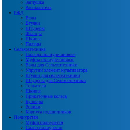
Заглушка
Распылитель
РЖД
Валы
Втулки
Штуцеры
Фланцы
Шкивы
Пальцы
Сельхозтехника
Пальцы полиуретановые
Муфты полиуретановые
Валы для Сельхозтехники
Упругий элемент культиватора
Втулки для сельхозтехники
Штуцеры для Сельхозтехники
Толкатели
Шкивы
Прикаточные колеса
Бункеры
Ролики
Корпуса подшипников
Полиуретан
Муфта полиуретан
Палец полиуретан