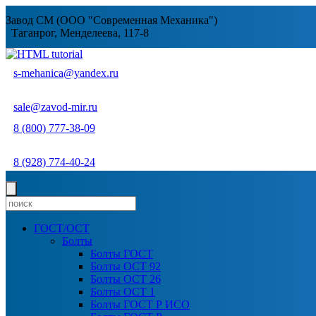
Завод СМ (ООО "Современная Механика")
Таганрог, Менделеева, 117-8
s-mehanica@yandex.ru
sale@zavod-mir.ru
8 (800) 777-38-09
8 (928) 774-40-24
ГОСТ/ОСТ
Болты
Болты ГОСТ
Болты ОСТ 92
Болты ОСТ 26
Болты ОСТ 1
Болты ГОСТ Р ИСО