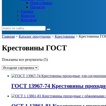
Парк станков
Проекты
Галерея
Новости
Контакты
Главная
>
Каталог продукции
>
Крестовины
> Крестовины ГО
Крестовины ГОСТ
Показаны все результаты (5)
ГОСТ 13967-74 Крестовины проходн
ОСТ 1 13861-81 Крестовины проход