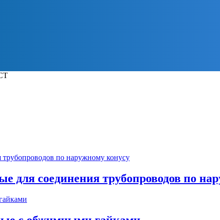
СТ
ые для соединения трубопроводов по на
ные с обжимными гайками