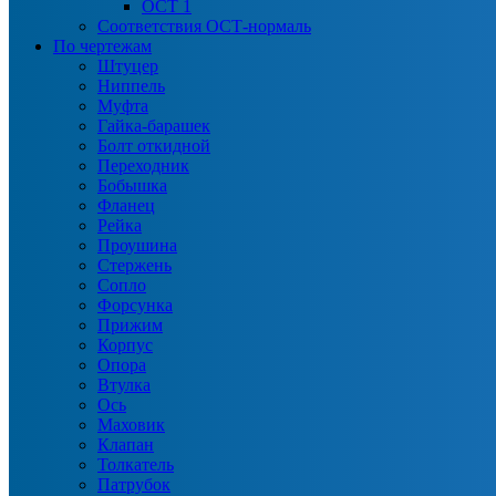
ОСТ 1
Соответствия ОСТ-нормаль
По чертежам
Штуцер
Ниппель
Муфта
Гайка-барашек
Болт откидной
Переходник
Бобышка
Фланец
Рейка
Проушина
Стержень
Сопло
Форсунка
Прижим
Корпус
Опора
Втулка
Ось
Маховик
Клапан
Толкатель
Патрубок