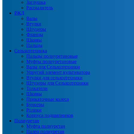
Заглушка
Распылитель
РЖД
Валы
Втулки
Штуцеры
Фланцы
Шкивы
Пальцы
Сельхозтехника
Пальцы полиуретановые
Муфты полиуретановые
Валы для Сельхозтехники
Упругий элемент культиватора
Втулки для сельхозтехники
Штуцеры для Сельхозтехники
Толкатели
Шкивы
Прикаточные колеса
Бункеры
Ролики
Корпуса подшипников
Полиуретан
Муфта полиуретан
Палец полиуретан