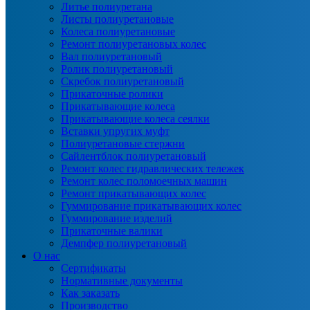
Литье полиуретана
Листы полиуретановые
Колеса полиуретановые
Ремонт полиуретановых колес
Вал полиуретановый
Ролик полиуретановый
Скребок полиуретановый
Прикаточные ролики
Прикатывающие колеса
Прикатывающие колеса сеялки
Вставки упругих муфт
Полиуретановые стержни
Сайлентблок полиуретановый
Ремонт колес гидравлических тележек
Ремонт колес поломоечных машин
Ремонт прикатывающих колес
Гуммирование прикатывающих колес
Гуммирование изделий
Прикаточные валики
Демпфер полиуретановый
О нас
Сертификаты
Нормативные документы
Как заказать
Производство