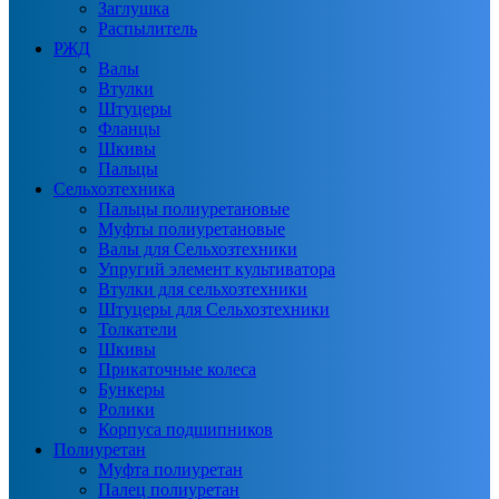
Заглушка
Распылитель
РЖД
Валы
Втулки
Штуцеры
Фланцы
Шкивы
Пальцы
Сельхозтехника
Пальцы полиуретановые
Муфты полиуретановые
Валы для Сельхозтехники
Упругий элемент культиватора
Втулки для сельхозтехники
Штуцеры для Сельхозтехники
Толкатели
Шкивы
Прикаточные колеса
Бункеры
Ролики
Корпуса подшипников
Полиуретан
Муфта полиуретан
Палец полиуретан