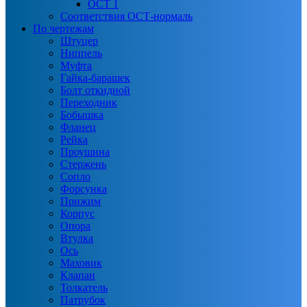
ОСТ 1
Соответствия ОСТ-нормаль
По чертежам
Штуцер
Ниппель
Муфта
Гайка-барашек
Болт откидной
Переходник
Бобышка
Фланец
Рейка
Проушина
Стержень
Сопло
Форсунка
Прижим
Корпус
Опора
Втулка
Ось
Маховик
Клапан
Толкатель
Патрубок