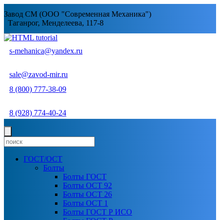
Завод СМ (ООО "Современная Механика")
Таганрог, Менделеева, 117-8
s-mehanica@yandex.ru
sale@zavod-mir.ru
8 (800) 777-38-09
8 (928) 774-40-24
ГОСТ/ОСТ
Болты
Болты ГОСТ
Болты ОСТ 92
Болты ОСТ 26
Болты ОСТ 1
Болты ГОСТ Р ИСО