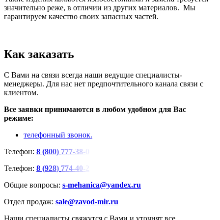
значительно реже, в отличии из других материалов. Мы
гарантируем качество своих запасных частей.
Как заказать
С Вами на связи всегда наши ведущие специалисты-
менеджеры. Для нас нет предпочтительного канала связи с
клиентом.
Все заявки принимаются в любом удобном для Вас
режиме:
телефонный звонок.
Телефон:
8
(
8
0
0
)
7
7
7
-
3
8
-
0
Телефон:
8
(
9
2
8
)
7
7
4
-
4
0
-
2
Общие вопросы:
s-mehanica@yandex.ru
Отдел продаж:
sale@zavod-mir.ru
Наши специалисты свяжутся с Вами и уточнят все