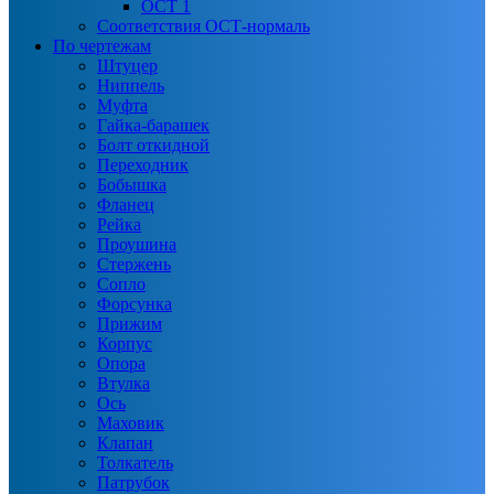
ОСТ 1
Соответствия ОСТ-нормаль
По чертежам
Штуцер
Ниппель
Муфта
Гайка-барашек
Болт откидной
Переходник
Бобышка
Фланец
Рейка
Проушина
Стержень
Сопло
Форсунка
Прижим
Корпус
Опора
Втулка
Ось
Маховик
Клапан
Толкатель
Патрубок