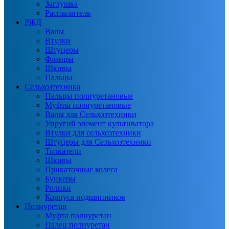
Заглушка
Распылитель
РЖД
Валы
Втулки
Штуцеры
Фланцы
Шкивы
Пальцы
Сельхозтехника
Пальцы полиуретановые
Муфты полиуретановые
Валы для Сельхозтехники
Упругий элемент культиватора
Втулки для сельхозтехники
Штуцеры для Сельхозтехники
Толкатели
Шкивы
Прикаточные колеса
Бункеры
Ролики
Корпуса подшипников
Полиуретан
Муфта полиуретан
Палец полиуретан