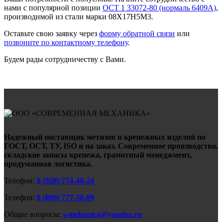
нами с популярной позиции
ОСТ 1 33072-80 (нормаль 6409А)
,
производимой из стали марки 08Х17Н5М3.
Оставьте свою заявку через
форму обратной связи
или
позвоните по контактному телефону
.
Будем рады сотрудничеству с Вами.
Надежный поставщик метизов и крепежных изделий по
ГОСТ, ОСТ, ТУ, ISO и на заказ. Современное производство,
складские запасы крепежа, грамотный менеджмент,
продуманная логистика.
Телефон:
8 (928) 774-40-24
Телефон:
8 (800) 777-38-09
Общие вопросы:
s-mehanica@yandex.ru