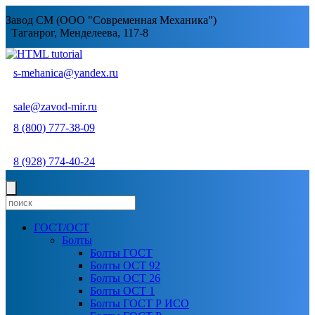
Завод СМ (ООО "Современная Механика")
Таганрог, Менделеева, 117-8
s-mehanica@yandex.ru
sale@zavod-mir.ru
8 (800) 777-38-09
8 (928) 774-40-24
ГОСТ/ОСТ
Болты
Болты ГОСТ
Болты ОСТ 92
Болты ОСТ 26
Болты ОСТ 1
Болты ГОСТ Р ИСО