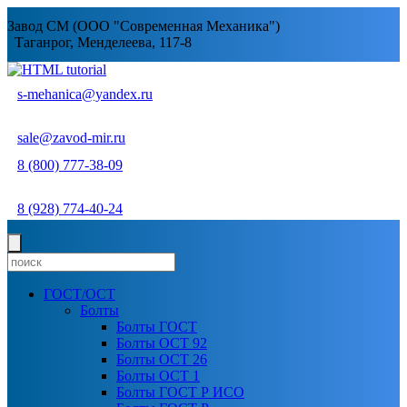
Завод СМ (ООО "Современная Механика")
Таганрог, Менделеева, 117-8
s-mehanica@yandex.ru
sale@zavod-mir.ru
8 (800) 777-38-09
8 (928) 774-40-24
ГОСТ/ОСТ
Болты
Болты ГОСТ
Болты ОСТ 92
Болты ОСТ 26
Болты ОСТ 1
Болты ГОСТ Р ИСО