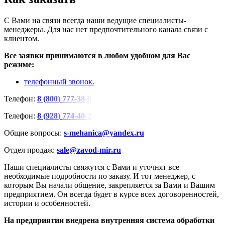
С Вами на связи всегда наши ведущие специалисты-
менеджеры. Для нас нет предпочтительного канала связи с
клиентом.
Все заявки принимаются в любом удобном для Вас
режиме:
телефонный звонок.
Телефон:
8
(
8
0
0
)
7
7
7
-
3
8
-
0
Телефон:
8
(
9
2
8
)
7
7
4
-
4
0
-
2
Общие вопросы:
s-mehanica@yandex.ru
Отдел продаж:
sale@zavod-mir.ru
Наши специалисты свяжутся с Вами и уточнят все
необходимые подробности по заказу. И тот менеджер, с
которым Вы начали общение, закрепляется за Вами и Вашим
предприятием. Он всегда будет в курсе всех договоренностей,
истории и особенностей.
На предприятии внедрена внутренняя система обработки