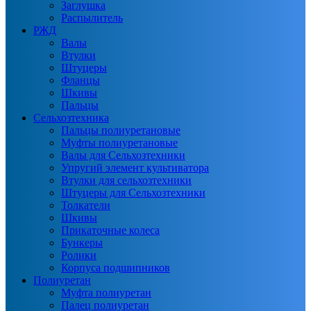
Заглушка
Распылитель
РЖД
Валы
Втулки
Штуцеры
Фланцы
Шкивы
Пальцы
Сельхозтехника
Пальцы полиуретановые
Муфты полиуретановые
Валы для Сельхозтехники
Упругий элемент культиватора
Втулки для сельхозтехники
Штуцеры для Сельхозтехники
Толкатели
Шкивы
Прикаточные колеса
Бункеры
Ролики
Корпуса подшипников
Полиуретан
Муфта полиуретан
Палец полиуретан