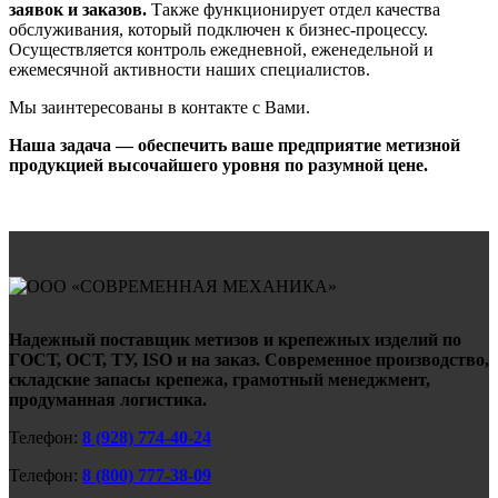
заявок и заказов.
Также функционирует отдел качества
обслуживания, который подключен к бизнес-процессу.
Осуществляется контроль ежедневной, еженедельной и
ежемесячной активности наших специалистов.
Мы заинтересованы в контакте с Вами.
Наша задача — обеспечить ваше предприятие метизной
продукцией высочайшего уровня по разумной цене.
Надежный поставщик метизов и крепежных изделий по
ГОСТ, ОСТ, ТУ, ISO и на заказ. Современное производство,
складские запасы крепежа, грамотный менеджмент,
продуманная логистика.
Телефон:
8 (928) 774-40-24
Телефон:
8 (800) 777-38-09