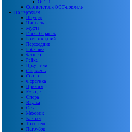
ОСТ 1
Соответствия ОСТ-нормаль
По чертежам
Штуцер
Ниппель
Муфта
Гайка-барашек
Болт откидной
Переходник
Бобышка
Фланец
Рейка
Проушина
Стержень
Сопло
Форсунка
Прижим
Корпус
Опора
Втулка
Ось
Маховик
Клапан
Толкатель
Патрубок