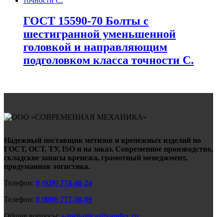
ГОСТ 15590-70 Болты с
шестигранной уменьшенной
головкой и направляющим
подголовком класса точности С.
Надежный поставщик метизов и крепежных изделий по
ГОСТ, ОСТ, ТУ, ISO и на заказ. Современное производство,
складские запасы крепежа, грамотный менеджмент,
продуманная логистика.
Телефон:
8 (928) 774-40-24
Телефон:
8 (800) 777-38-09
Общие вопросы:
s-mehanica@yandex.ru