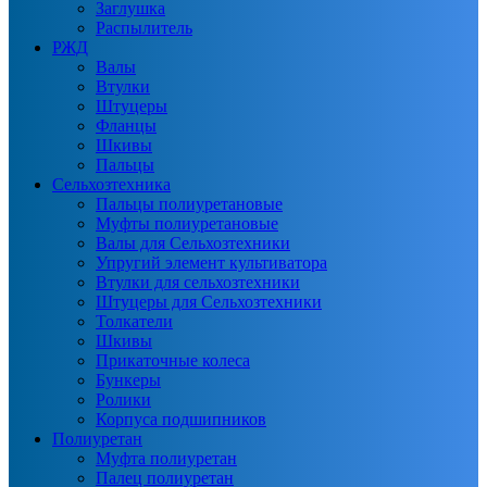
Заглушка
Распылитель
РЖД
Валы
Втулки
Штуцеры
Фланцы
Шкивы
Пальцы
Сельхозтехника
Пальцы полиуретановые
Муфты полиуретановые
Валы для Сельхозтехники
Упругий элемент культиватора
Втулки для сельхозтехники
Штуцеры для Сельхозтехники
Толкатели
Шкивы
Прикаточные колеса
Бункеры
Ролики
Корпуса подшипников
Полиуретан
Муфта полиуретан
Палец полиуретан