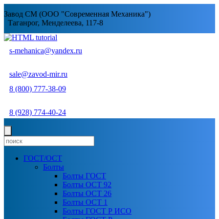
Завод СМ (ООО "Современная Механика")
Таганрог, Менделеева, 117-8
s-mehanica@yandex.ru
sale@zavod-mir.ru
8 (800) 777-38-09
8 (928) 774-40-24
ГОСТ/ОСТ
Болты
Болты ГОСТ
Болты ОСТ 92
Болты ОСТ 26
Болты ОСТ 1
Болты ГОСТ Р ИСО