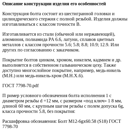
Описание конструкции изделия его особенностей
Конструкция болта состоит из шестигранной головки и
цилиндрического стержня с полной резьбой. Изделия должны
изготавливаться с классом точности В.
Изготавливается из стали (обычной или нержавеющей),
алюминия, полиамида PA 6.6, латуни, сплавов цветных
металлов с классом прочности 5.6; 5.8; 8.8; 10.9; 12.9. Или
других по согласованию с заказчиком.
Покрытие болтов цинком, хромом, никелем, кадмием и др.
выполняется в собственном гальваническом цеху. Также
доступно многослойное покрытие, например, медь-никель
(М.Н.) или медь-никель-хром (М.Н.Х.6).
ГОСТ 7798-70.pdf
П ример условного обозначения болта исполнения 1 с
диаметром резьбы d =12 мм, с размером «под ключ» 1 8 мм,
длиной 60 мм, с крупным шагом резьбы с полем допуска 6g,
класса прочности 5.8, без покрытия:
Расшифровка обознаяения: Болт M12-6gx60.58 (S18) ГОСТ
7798-70