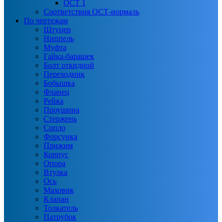
ОСТ 1
Соответствия ОСТ-нормаль
По чертежам
Штуцер
Ниппель
Муфта
Гайка-барашек
Болт откидной
Переходник
Бобышка
Фланец
Рейка
Проушина
Стержень
Сопло
Форсунка
Прижим
Корпус
Опора
Втулка
Ось
Маховик
Клапан
Толкатель
Патрубок