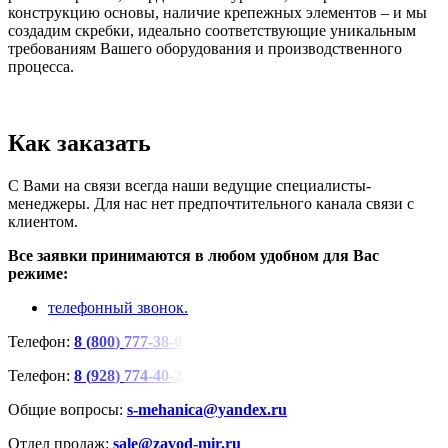
конструкцию основы, наличие крепежных элементов – и мы
создадим скребки, идеально соответствующие уникальным
требованиям Вашего оборудования и производственного
процесса.
Как заказать
С Вами на связи всегда наши ведущие специалисты-
менеджеры. Для нас нет предпочтительного канала связи с
клиентом.
Все заявки принимаются в любом удобном для Вас
режиме:
телефонный звонок.
Телефон:
8
(
8
0
0
)
7
7
7
-
3
8
-
0
Телефон:
8
(
9
2
8
)
7
7
4
-
4
0
-
2
Общие вопросы:
s-mehanica@yandex.ru
Отдел продаж:
sale@zavod-mir.ru