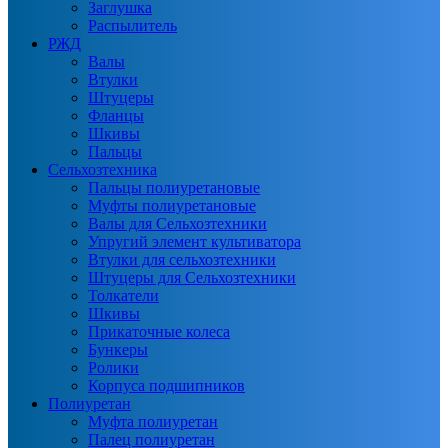
Заглушка
Распылитель
РЖД
Валы
Втулки
Штуцеры
Фланцы
Шкивы
Пальцы
Сельхозтехника
Пальцы полиуретановые
Муфты полиуретановые
Валы для Сельхозтехники
Упругий элемент культиватора
Втулки для сельхозтехники
Штуцеры для Сельхозтехники
Толкатели
Шкивы
Прикаточные колеса
Бункеры
Ролики
Корпуса подшипников
Полиуретан
Муфта полиуретан
Палец полиуретан