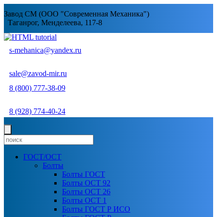
Завод СМ (ООО "Современная Механика")
Таганрог, Менделеева, 117-8
s-mehanica@yandex.ru
sale@zavod-mir.ru
8 (800) 777-38-09
8 (928) 774-40-24
ГОСТ/ОСТ
Болты
Болты ГОСТ
Болты ОСТ 92
Болты ОСТ 26
Болты ОСТ 1
Болты ГОСТ Р ИСО