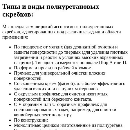
Типы и виды полиуретановых
скребков:
Мы предлагаем широкий ассортимент полиуретановых
скребков, адаптированных под различные задачи и области
применения:
По твердости: от мягких (для деликатной очистки и
защиты поверхности) до твердых (для удаления плотных
загрязнений и работы в условиях высоких абразивных
нагрузок). Твердость измеряется по шкале Шор А или D.
По форме и профилю рабочей кромки:
Прямые: для универсальной очистки плоских
поверхностей.
Со скошенным краем (фаской): для более эффективного
удаления вязких или сыпучих материалов.
С округлым профилем: для очистки изогнутых
поверхностей или бережного контакта.
С V-образным или U-образным профилем: для
специализированных задач, например, для очистки
конвейерных лент по центру.
По конструкции:
Монолитные: целиком изготовленные из полиуретана.