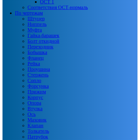
ОСТ 1
Соответствия ОСТ-нормаль
По чертежам
Штуцер
Ниппель
Муфта
Гайка-барашек
Болт откидной
Переходник
Бобышка
Фланец
Рейка
Проушина
Стержень
Сопло
Форсунка
Прижим
Корпус
Опора
Втулка
Ось
Маховик
Клапан
Толкатель
Патрубок