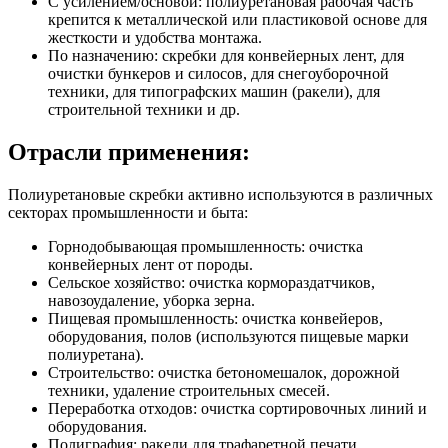
С усилением/основой: полиуретановая рабочая часть
крепится к металлической или пластиковой основе для
жесткости и удобства монтажа.
По назначению: скребки для конвейерных лент, для
очистки бункеров и силосов, для снегоуборочной
техники, для типографских машин (ракели), для
строительной техники и др.
Отрасли применения:
Полиуретановые скребки активно используются в различных
секторах промышленности и быта:
Горнодобывающая промышленность: очистка
конвейерных лент от породы.
Сельское хозяйство: очистка кормораздатчиков,
навозоудаление, уборка зерна.
Пищевая промышленность: очистка конвейеров,
оборудования, полов (используются пищевые марки
полиуретана).
Строительство: очистка бетономешалок, дорожной
техники, удаление строительных смесей.
Переработка отходов: очистка сортировочных линий и
оборудования.
Полиграфия: ракели для трафаретной печати