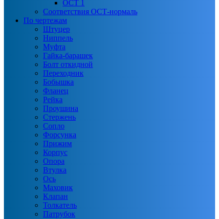
ОСТ 1
Соответствия ОСТ-нормаль
По чертежам
Штуцер
Ниппель
Муфта
Гайка-барашек
Болт откидной
Переходник
Бобышка
Фланец
Рейка
Проушина
Стержень
Сопло
Форсунка
Прижим
Корпус
Опора
Втулка
Ось
Маховик
Клапан
Толкатель
Патрубок