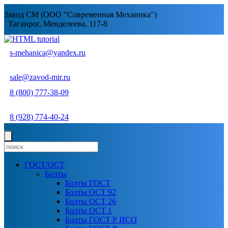
Завод СМ (ООО "Современная Механика")
Таганрог, Менделеева, 117-8
s-mehanica@yandex.ru
sale@zavod-mir.ru
8 (800) 777-38-09
8 (928) 774-40-24
ГОСТ/ОСТ
Болты
Болты ГОСТ
Болты ОСТ 92
Болты ОСТ 26
Болты ОСТ 1
Болты ГОСТ Р ИСО