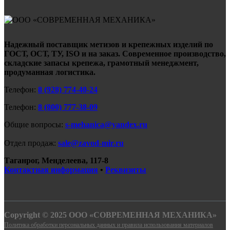
Надежный поставщик метизов и крепежных изделий по
ГОСТ, ОСТ, ТУ, ISO и на заказ. Современное производство,
складские запасы крепежа, грамотный менеджмент,
продуманная логистика.
Телефон:
8 (928) 774-40-24
Телефон:
8 (800) 777-38-09
Общие вопросы:
s-mehanica@yandex.ru
Отдел продаж:
sale@zavod-mir.ru
Таганрог, Менделеева, 117-8
Контактная информация
•
Реквизиты
Copyright © 2025 ООО «СОВРЕМЕННАЯ МЕХАНИКА»
Политика обработки персональных данных и правила использования материалов