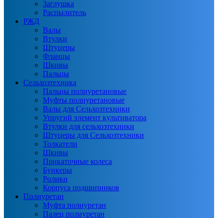
Заглушка
Распылитель
РЖД
Валы
Втулки
Штуцеры
Фланцы
Шкивы
Пальцы
Сельхозтехника
Пальцы полиуретановые
Муфты полиуретановые
Валы для Сельхозтехники
Упругий элемент культиватора
Втулки для сельхозтехники
Штуцеры для Сельхозтехники
Толкатели
Шкивы
Прикаточные колеса
Бункеры
Ролики
Корпуса подшипников
Полиуретан
Муфта полиуретан
Палец полиуретан