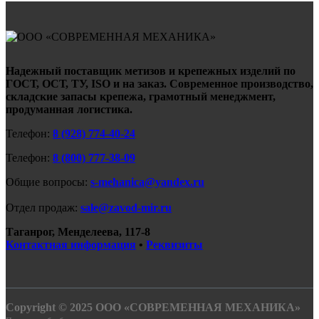
Надежный поставщик метизов и крепежных изделий по
ГОСТ, ОСТ, ТУ, ISO и на заказ. Современное производство,
складские запасы крепежа, грамотный менеджмент,
продуманная логистика.
Телефон:
8 (928) 774-40-24
Телефон:
8 (800) 777-38-09
Общие вопросы:
s-mehanica@yandex.ru
Отдел продаж:
sale@zavod-mir.ru
Таганрог, Менделеева, 117-8
Контактная информация
•
Реквизиты
Copyright © 2025 ООО «СОВРЕМЕННАЯ МЕХАНИКА»