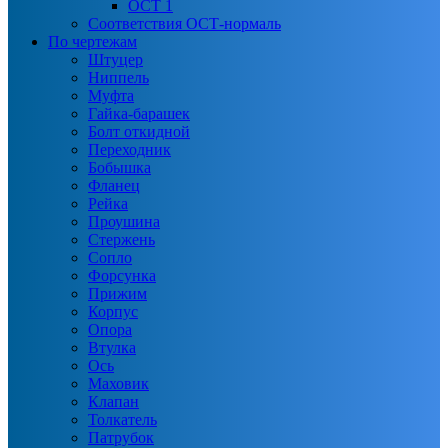
ОСТ 1
Соответствия ОСТ-нормаль
По чертежам
Штуцер
Ниппель
Муфта
Гайка-барашек
Болт откидной
Переходник
Бобышка
Фланец
Рейка
Проушина
Стержень
Сопло
Форсунка
Прижим
Корпус
Опора
Втулка
Ось
Маховик
Клапан
Толкатель
Патрубок