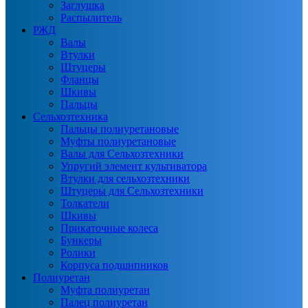
Заглушка
Распылитель
РЖД
Валы
Втулки
Штуцеры
Фланцы
Шкивы
Пальцы
Сельхозтехника
Пальцы полиуретановые
Муфты полиуретановые
Валы для Сельхозтехники
Упругий элемент культиватора
Втулки для сельхозтехники
Штуцеры для Сельхозтехники
Толкатели
Шкивы
Прикаточные колеса
Бункеры
Ролики
Корпуса подшипников
Полиуретан
Муфта полиуретан
Палец полиуретан