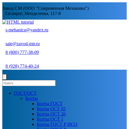
Завод СМ (ООО "Современная Механика")
Таганрог, Менделеева, 117-8
s-mehanica@yandex.ru
sale@zavod-mir.ru
8 (800) 777-38-09
8 (928) 774-40-24
ГОСТ/ОСТ
Болты
Болты ГОСТ
Болты ОСТ 92
Болты ОСТ 26
Болты ОСТ 1
Болты ГОСТ Р ИСО