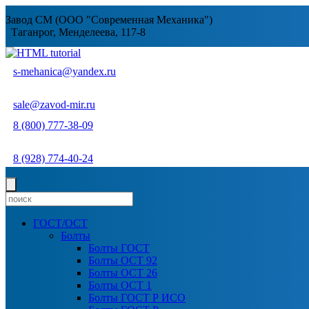
Завод СМ (ООО "Современная Механика")
Таганрог, Менделеева, 117-8
s-mehanica@yandex.ru
sale@zavod-mir.ru
8 (800) 777-38-09
8 (928) 774-40-24
ГОСТ/ОСТ
Болты
Болты ГОСТ
Болты ОСТ 92
Болты ОСТ 26
Болты ОСТ 1
Болты ГОСТ Р ИСО