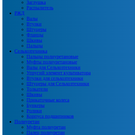
Заглушка
Распылитель
РЖД
Валы
Втулки
Штуцеры
Фланцы
Шкивы
Пальцы
Сельхозтехника
Пальцы полиуретановые
Муфты полиуретановые
Валы для Сельхозтехники
Упругий элемент культиватора
Втулки для сельхозтехники
Штуцеры для Сельхозтехники
Толкатели
Шкивы
Прикаточные колеса
Бункеры
Ролики
Корпуса подшипников
Полиуретан
Муфта полиуретан
Палец полиуретан