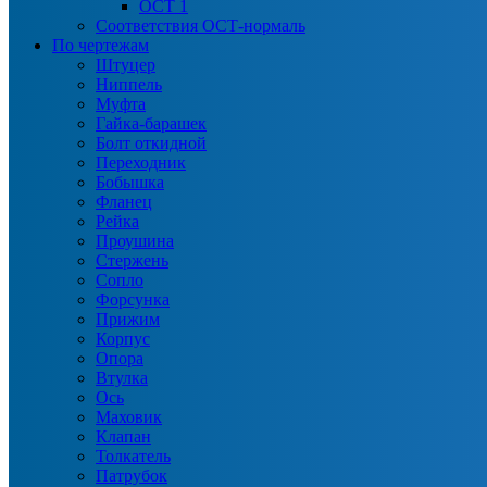
ОСТ 1
Соответствия ОСТ-нормаль
По чертежам
Штуцер
Ниппель
Муфта
Гайка-барашек
Болт откидной
Переходник
Бобышка
Фланец
Рейка
Проушина
Стержень
Сопло
Форсунка
Прижим
Корпус
Опора
Втулка
Ось
Маховик
Клапан
Толкатель
Патрубок