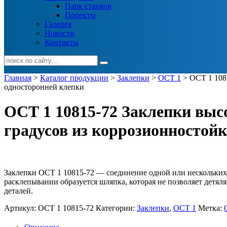
Парк станков
Проекты
Галерея
Новости
Контакты
Главная
>
Каталог продукции
>
Заклепки
>
ОСТ 1
> ОСТ 1 1081
односторонней клепки
ОСТ 1 10815-72 Заклепки высо
градусов из коррозионностойк
Заклепки ОСТ 1 10815-72 — соединение одной или нескольких
расклепывании образуется шляпка, которая не позволяет детял
деталей.
Артикул:
ОСТ 1 10815-72
Категории:
Заклепки
,
ОСТ 1
Метка: