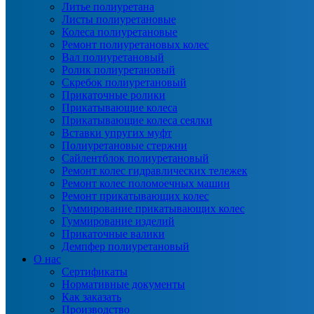
Литье полиуретана
Листы полиуретановые
Колеса полиуретановые
Ремонт полиуретановых колес
Вал полиуретановый
Ролик полиуретановый
Скребок полиуретановый
Прикаточные ролики
Прикатывающие колеса
Прикатывающие колеса сеялки
Вставки упругих муфт
Полиуретановые стержни
Сайлентблок полиуретановый
Ремонт колес гидравлических тележек
Ремонт колес поломоечных машин
Ремонт прикатывающих колес
Гуммирование прикатывающих колес
Гуммирование изделий
Прикаточные валики
Демпфер полиуретановый
О нас
Сертификаты
Нормативные документы
Как заказать
Производство