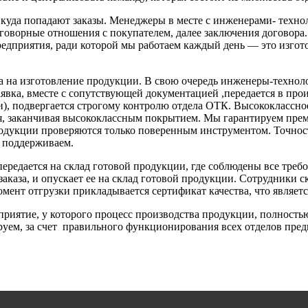
а , куда попадают заказы. Менеджеры в месте с инженерами- т
договорные отношения с покупателем, далее заключения догово
предприятия, ради которой мы работаем каждый день — это изго
ела на изготовление продукции. В свою очередь инженеры-техн
заявка, вместе с сопутствующей документацией ,передается в пр
ки), подвергается строгому контролю отдела ОТК. Высококлассн
ия, заканчивая высококлассным покрытием. Мы гарантируем преми
родукции проверяются только поверенным инструментом. Точнос
е поддерживаем.
передается на склад готовой продукции, где соблюдены все треб
каза, и опускает ее на склад готовой продукции. Сотрудники с
омент отгрузки прикладывается сертификат качества, что являет
ятие, у которого процесс производства продукции, полностью 
руем, за счет правильного функционирования всех отделов пред