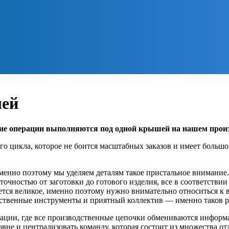
шей
ие операции выполняются под одной крышей на нашем произ
 цикла, которое не боится масштабных заказов и имеет большо
Именно поэтому мы уделяем деталям такое пристальное внимание
точностью от заготовки до готового изделия, все в соответстви
ется великое, именно поэтому нужно внимательно относиться к 
ественные инструменты и приятный коллектив — именно таков р
кации, где все производственные цепочки обмениваются информ
не и централизовать команду, которая состоит из множества от