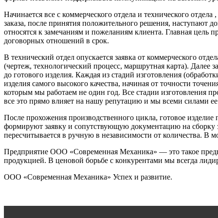
Начинается все с коммерческого отдела и технического отдел
заказа, после принятия положительного решения, наступают 
относятся к замечаниям и пожеланиям клиента. Главная цель 
договорных отношений в срок.
В технический отдел опускается заявка от коммерческого отд
(чертеж, технологический процесс, маршрутная карта). Далее 
до готового изделия. Каждая из стадий изготовления (обработ
изделия самого высокого качества, начиная от точности точен
которым мы работаем не один год. Все стадии изготовления п
все это прямо влияет на нашу репутацию и мы всеми силами е
После прохожения производственного цикла, готовое изделие 
формируют заявку и сопутствующую документацию на сборку за
пересчитывается в ручную в независимости от количества. В м
Предприятие ООО «Современная Механика» — это такое предпри
продукцией. В ценовой борьбе с конкурентами мы всегда лиди
ООО «Современная Механика» Успех и развитие.