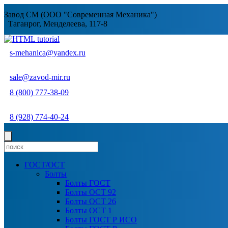
Завод СМ (ООО "Современная Механика")
Таганрог, Менделеева, 117-8
s-mehanica@yandex.ru
sale@zavod-mir.ru
8 (800) 777-38-09
8 (928) 774-40-24
ГОСТ/ОСТ
Болты
Болты ГОСТ
Болты ОСТ 92
Болты ОСТ 26
Болты ОСТ 1
Болты ГОСТ Р ИСО