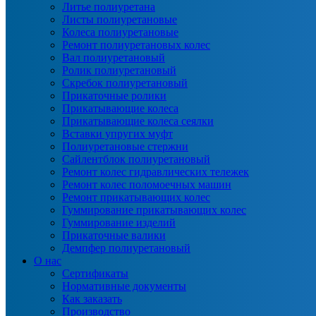
Литье полиуретана
Листы полиуретановые
Колеса полиуретановые
Ремонт полиуретановых колес
Вал полиуретановый
Ролик полиуретановый
Скребок полиуретановый
Прикаточные ролики
Прикатывающие колеса
Прикатывающие колеса сеялки
Вставки упругих муфт
Полиуретановые стержни
Сайлентблок полиуретановый
Ремонт колес гидравлических тележек
Ремонт колес поломоечных машин
Ремонт прикатывающих колес
Гуммирование прикатывающих колес
Гуммирование изделий
Прикаточные валики
Демпфер полиуретановый
О нас
Сертификаты
Нормативные документы
Как заказать
Производство