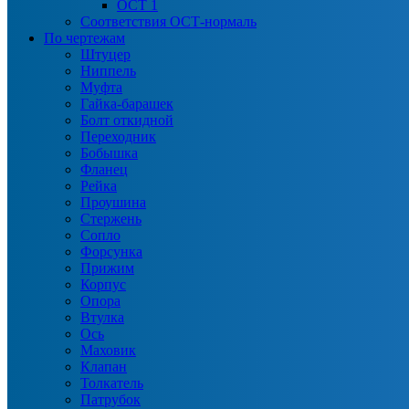
ОСТ 1
Соответствия ОСТ-нормаль
По чертежам
Штуцер
Ниппель
Муфта
Гайка-барашек
Болт откидной
Переходник
Бобышка
Фланец
Рейка
Проушина
Стержень
Сопло
Форсунка
Прижим
Корпус
Опора
Втулка
Ось
Маховик
Клапан
Толкатель
Патрубок