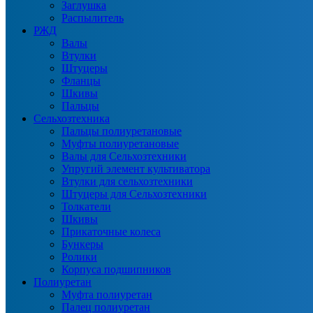
Заглушка
Распылитель
РЖД
Валы
Втулки
Штуцеры
Фланцы
Шкивы
Пальцы
Сельхозтехника
Пальцы полиуретановые
Муфты полиуретановые
Валы для Сельхозтехники
Упругий элемент культиватора
Втулки для сельхозтехники
Штуцеры для Сельхозтехники
Толкатели
Шкивы
Прикаточные колеса
Бункеры
Ролики
Корпуса подшипников
Полиуретан
Муфта полиуретан
Палец полиуретан