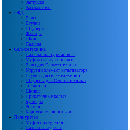
Заглушка
Распылитель
РЖД
Валы
Втулки
Штуцеры
Фланцы
Шкивы
Пальцы
Сельхозтехника
Пальцы полиуретановые
Муфты полиуретановые
Валы для Сельхозтехники
Упругий элемент культиватора
Втулки для сельхозтехники
Штуцеры для Сельхозтехники
Толкатели
Шкивы
Прикаточные колеса
Бункеры
Ролики
Корпуса подшипников
Полиуретан
Муфта полиуретан
Палец полиуретан