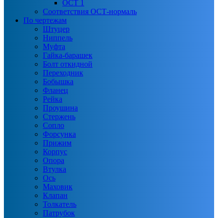
ОСТ 1
Соответствия ОСТ-нормаль
По чертежам
Штуцер
Ниппель
Муфта
Гайка-барашек
Болт откидной
Переходник
Бобышка
Фланец
Рейка
Проушина
Стержень
Сопло
Форсунка
Прижим
Корпус
Опора
Втулка
Ось
Маховик
Клапан
Толкатель
Патрубок