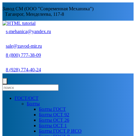
Завод СМ (ООО "Современная Механика")
Таганрог, Менделеева, 117-8
s-mehanica@yandex.ru
sale@zavod-mir.ru
8 (800) 777-38-09
8 (928) 774-40-24
ГОСТ/ОСТ
Болты
Болты ГОСТ
Болты ОСТ 92
Болты ОСТ 26
Болты ОСТ 1
Болты ГОСТ Р ИСО