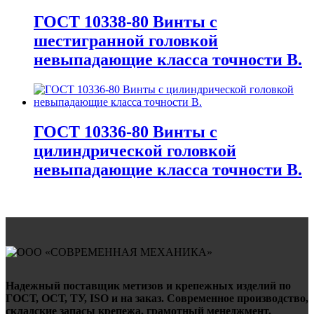
ГОСТ 10338-80 Винты с
шестигранной головкой
невыпадающие класса точности В.
ГОСТ 10336-80 Винты с
цилиндрической головкой
невыпадающие класса точности В.
Надежный поставщик метизов и крепежных изделий по
ГОСТ, ОСТ, ТУ, ISO и на заказ. Современное производство,
складские запасы крепежа, грамотный менеджмент,