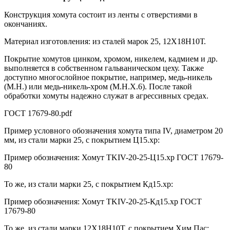
Конструкция хомута состоит из ленты с отверстиями в
окончаниях.
Материал изготовления: из сталей марок 25, 12Х18Н10Т.
Покрытие хомутов цинком, хромом, никелем, кадмием и др.
выполняется в собственном гальваническом цеху. Также
доступно многослойное покрытие, например, медь-никель
(М.Н.) или медь-никель-хром (М.Н.Х.6). После такой
обработки хомуты надежно служат в агрессивных средах.
ГОСТ 17679-80.pdf
Пример условного обозначения хомута типа IV, диаметром 20
мм, из стали марки 25, с покрытием Ц15.хр:
Пример обозначения: Хомут ТKIV-20-25-Ц15.хр ГОСТ 17679-
80
То же, из стали марки 25, с покрытием Кд15.хр:
Пример обозначения: Хомут ТKIV-20-25-Кд15.хр ГОСТ
17679-80
То же, из стали марки 12Х18Н10Т, с покрытием Хим.Пас: